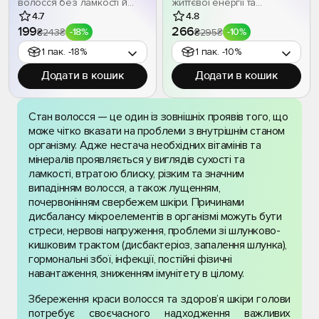
волосся без ламкості й
життєвої енергії та
випадіння. Біотин підтримує
здоров’я! Комплекс із 11
4.7
4.8
природну силу вашого
вітамінів і 9 мінералів
199
266
243
₴
295
₴
-18%
-10%
₴
₴
волосся, а перші зміни ви
підтримує організм,
1 пак. -18%
1 пак. -10%
помітите вже через місяць.
зменшує втому, зміцнює
Оптимальний курс – 2-3
імунітет і допомагає
Додати в кошик
Додати в кошик
місяці для стійкого
виглядати бездоганно –
результату.
навіть при
незбалансованому
Стан волосся — це один із зовнішніх проявів того, що
харчуванні.
може чітко вказати на проблеми з внутрішнім станом
організму. Адже нестача необхідних вітамінів та
мінералів проявляється у виглядів сухості та
ламкості, втратою блиску, різким та значним
випадінням волосся, а також лущенням,
почервонінням свербежем шкіри. Причинами
дисбалансу мікроелементів в організмі можуть бути
стреси, нервові напруження, проблеми зі шлунково-
кишковим трактом (дисбактеріоз, запалення шлунка),
гормональні збої, інфекції, постійні фізичні
навантаження, зниженням імунітету в цілому.
Збереження краси волосся та здоров’я шкіри голови
потребує своєчасного надходження важливих