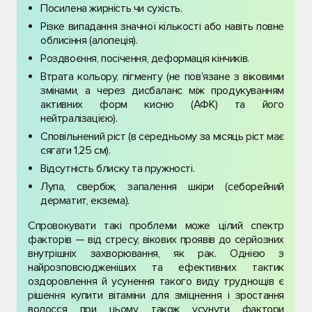
Посилена жирність чи сухість.
Різке випадання значної кількості або навіть повне
облисіння (алопеція).
Роздвоєння, посічення, деформація кінчиків.
Втрата кольору, пігменту (не пов'язане з віковими
змінами, а через дисбаланс між продукуванням
активних форм кисню (АФК) та його
нейтралізацією).
Сповільнений ріст (в середньому за місяць ріст має
сягати 1,25 см).
Відсутність блиску та пружності.
Лупа, свербіж, запалення шкіри (себорейний
дерматит, екзема).
Спровокувати такі проблеми може цілий спектр
факторів — від стресу, вікових проявів до серйозних
внутрішніх захворювання, як рак. Однією з
найрозповсюдженіших та ефективних тактик
оздоровлення й усунення такого виду труднощів є
рішення купити вітаміни для зміцнення і зростання
волосся при цьому також усунути фактори