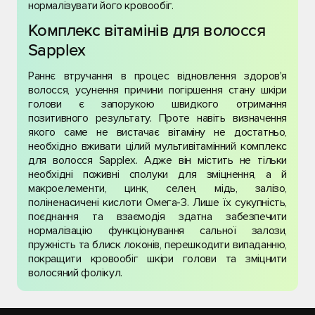
нормалізувати його кровообіг.
Комплекс вітамінів для волосся
Sapplex
Раннє втручання в процес відновлення здоров'я
волосся, усунення причини погіршення стану шкіри
голови є запорукою швидкого отримання
позитивного результату. Проте навіть визначення
якого саме не вистачає вітаміну не достатньо,
необхідно вживати цілий мультивітамінний комплекс
для волосся Sapplex. Адже він містить не тільки
необхідні поживні сполуки для зміцнення, а й
макроелементи, цинк, селен, мідь, залізо,
поліненасичені кислоти Омега-3. Лише їх сукупність,
поєднання та взаємодія здатна забезпечити
нормалізацію функціонування сальної залози,
пружність та блиск локонів, перешкодити випаданню,
покращити кровообіг шкіри голови та зміцнити
волосяний фолікул.