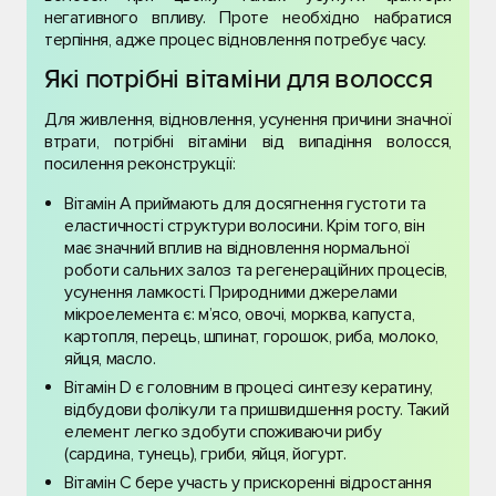
негативного впливу. Проте необхідно набратися
терпіння, адже процес відновлення потребує часу.
Які потрібні вітаміни для волосся
Для живлення, відновлення, усунення причини значної
втрати, потрібні вітаміни від випадіння волосся,
посилення реконструкції:
Вітамін А приймають для досягнення густоти та
еластичності структури волосини. Крім того, він
має значний вплив на відновлення нормальної
роботи сальних залоз та регенераційних процесів,
усунення ламкості. Природними джерелами
мікроелемента є: м’ясо, овочі, морква, капуста,
картопля, перець, шпинат, горошок, риба, молоко,
яйця, масло.
Вітамін D є головним в процесі синтезу кератину,
відбудови фолікули та пришвидшення росту. Такий
елемент легко здобути споживаючи рибу
(сардина, тунець), гриби, яйця, йогурт.
Вітамін С бере участь у прискоренні відростання