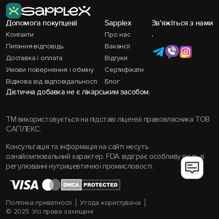
Допомога покупцеві
Sapplex
Зв'яжіться з нами
Контакти
Про нас
.
Питання-відповідь
Вакансії
Доставка і оплата
Відгуки
Умови повернення і обміну
Сертифікати
Відмова від відповідальності
Блог
Дієтична добавка не є лікарським засобом.
TM використовується на підставі ліцензії правовласника ТОВ
САПЛЕКС.
Консультація та інформація на сайті несуть
ознайомлювальний характер. FDA відіграє особливу роль в
регулюванні нутрицевтичної промисловості.
Політика приватності
Угода користувача
© 2025. Усі права захищені