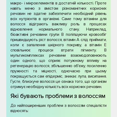
макро- і мікроелементів в достатній кількості. Проте
навіть меню з вмістом різноманітних корисних
речовин не здатне забезпечити необхідний рівень
всіх нутрієнтів в організмі. Саме тому вітаміни для
волосся відіграють важливу роль в процесах
відновлення нормального стану. Наприклад,
біоактивні речовини групи В поліпшуючи кровообіг
пришвидшують ріст волосся, вітамін А слід приймати,
коли є запалення шкірного покриву, а вітамін Е
сповільнює процеси втрати пігменту. В
мультикомплексах речовини взаємодоповнюють
один одного, що сприяє потужному впливу на
регенерацію волосся, збільшенню об'єму, посиленню
пружності та міцності, одночасно при цьому
покращується сам епідерміс, зникає лупа, висипання.
Густе, блискуче волосся це ознака того, що організм
отримує необхідну кількість всіх корисних речовин.
Які бувають проблеми з волоссям
До найпоширеніших проблем з волоссям спеціалісти
відносять: