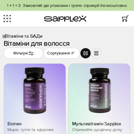
1 + 1 = 3. Замовляй дві упаковки і третю отримуй безкоштовно
Вітаміни та БАДи
Вітаміни для волосся
Фільтри
Сортування
Біотин
Мультивітамін Sapplex
Міцне, густе та здорове
Отримайте щоденну дозу