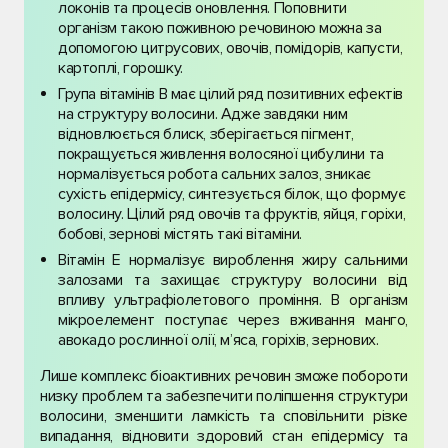
локонів та процесів оновлення. Поповнити
організм такою поживною речовиною можна за
допомогою цитрусових, овочів, помідорів, капусти,
картоплі, горошку.
Група вітамінів В має цілий ряд позитивних ефектів
на структуру волосини. Адже завдяки ним
відновлюється блиск, зберігається пігмент,
покращується живлення волосяної цибулини та
нормалізується робота сальних залоз, зникає
сухість епідермісу, синтезується білок, що формує
волосину. Цілий ряд овочів та фруктів, яйця, горіхи,
бобові, зернові містять такі вітаміни.
Вітамін Е нормалізує вироблення жиру сальними
залозами та захищає структуру волосини від
впливу ультрафіолетового проміння. В організм
мікроелемент поступає через вживання манго,
авокадо рослинної олії, м’яса, горіхів, зернових.
Лише комплекс біоактивних речовин зможе побороти
низку проблем та забезпечити поліпшення структури
волосини, зменшити ламкість та сповільнити різке
випадання, відновити здоровий стан епідермісу та