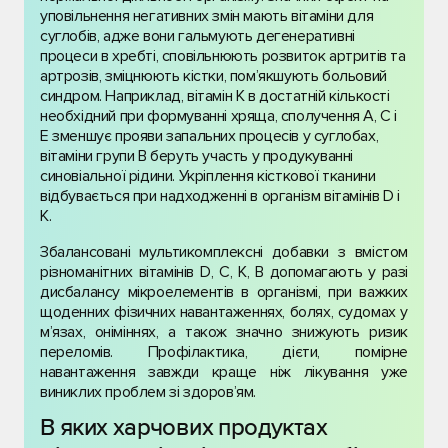
уповільнення негативних змін мають вітаміни для
суглобів, адже вони гальмують дегенеративні
процеси в хребті, сповільнюють розвиток артритів та
артрозів, зміцнюють кістки, пом’якшують больовий
синдром. Наприклад, вітамін K в достатній кількості
необхідний при формуванні хряща, сполучення A, C і
E зменшує прояви запальних процесів у суглобах,
вітаміни групи B беруть участь у продукуванні
синовіальної рідини. Укріплення кісткової тканини
відбувається при надходженні в організм вітамінів D і
K.
Збалансовані мультикомплексні добавки з вмістом
різноманітних вітамінів D, C, K, В допомагають у разі
дисбалансу мікроелементів в організмі, при важких
щоденних фізичних навантаженнях, болях, судомах у
м’язах, оніміннях, а також значно знижують ризик
переломів. Профілактика, дієти, помірне
навантаження завжди краще ніж лікування уже
виниклих проблем зі здоров’ям.
В яких харчових продуктах