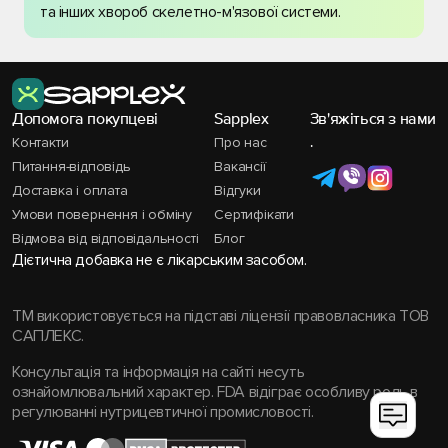
та інших хвороб скелетно-м'язової системи.
Допомога покупцеві
Sapplex
Зв'яжіться з нами
Контакти
Про нас
.
Питання-відповідь
Вакансії
Доставка і оплата
Відгуки
Умови повернення і обміну
Сертифікати
Відмова від відповідальності
Блог
Дієтична добавка не є лікарським засобом.
TM використовується на підставі ліцензії правовласника ТОВ
САПЛЕКС.
Консультація та інформація на сайті несуть
ознайомлювальний характер. FDA відіграє особливу роль в
регулюванні нутрицевтичної промисловості.