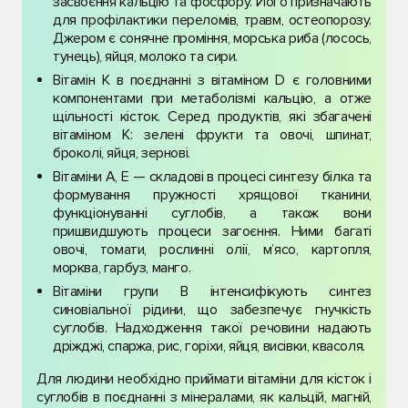
засвоєння кальцію та фосфору. Його призначають
для профілактики переломів, травм, остеопорозу.
Джером є сонячне проміння, морська риба (лосось,
тунець), яйця, молоко та сири.
Вітамін К в поєднанні з вітаміном D є головними
компонентами при метаболізмі кальцію, а отже
щільності кісток. Серед продуктів, які збагачені
вітаміном К: зелені фрукти та овочі, шпинат,
броколі, яйця, зернові.
Вітаміни А, Е — складові в процесі синтезу білка та
формування пружності хрящової тканини,
функціонуванні суглобів, а також вони
пришвидшують процеси загоєння. Ними багаті
овочі, томати, рослинні олії, м’ясо, картопля,
морква, гарбуз, манго.
Вітаміни групи В інтенсифікують синтез
синовіальної рідини, що забезпечує гнучкість
суглобів. Надходження такої речовини надають
дріжджі, спаржа, рис, горіхи, яйця, висівки, квасоля.
Для людини необхідно приймати вітаміни для кісток і
суглобів в поєднанні з мінералами, як кальцій, магній,