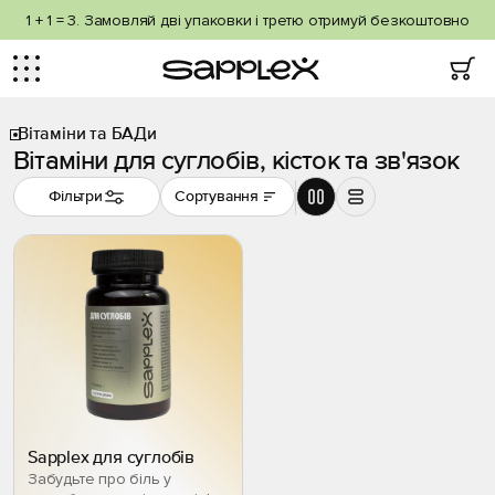
1 + 1 = 3. Замовляй дві упаковки і третю отримуй безкоштовно
Вітаміни та БАДи
Вітаміни для суглобів, кісток та зв'язок
Фільтри
Сортування
Sapplex для суглобів
Забудьте про біль у