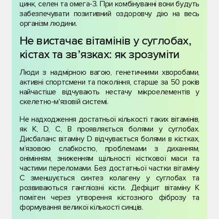
цинк, селен та омега-3. При комбінуванні вони будуть
забезпечувати позитивний оздоровчу дію на весь
організм людини.
Не вистачає вітамінів у суглобах,
кістах та звʼязках: як зрозуміти
Люди з надмірною вагою, генетичними хворобами,
активні спортсмени та покоління, старше за 50 років
найчастіше відчувають нестачу мікроелементів у
скелетно-м'язовій системі.
Не надходження достатньої кількості таких вітамінів,
як К, D, C, B проявляється болями у суглобах.
Дисбаланс вітаміну D відчувається болями в кістках,
м’язовою слабкостю, проблемами з диханням,
онімінням, зниженням щільності кісткової маси та
частими переломами. Без достатньої частки вітаміну
С зменшується синтез колагену у суглобах та
розвиваються гангліозні кісти. Дефіцит вітаміну К
помітен через утворення кістозного фіброзу та
формування великої кількості синців.