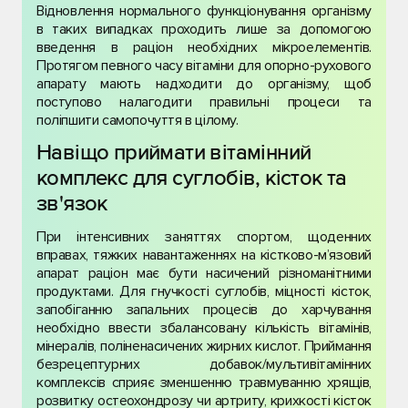
Відновлення нормального функціонування організму
в таких випадках проходить лише за допомогою
введення в раціон необхідних мікроелементів.
Протягом певного часу вітаміни для опорно-рухового
апарату мають надходити до організму, щоб
поступово налагодити правильні процеси та
поліпшити самопочуття в цілому.
Навіщо приймати вітамінний
комплекс для суглобів, кісток та
зв'язок
При інтенсивних заняттях спортом, щоденних
вправах, тяжких навантаженнях на кістково-м’язовий
апарат раціон має бути насичений різноманітними
продуктами. Для гнучкості суглобів, міцності кісток,
запобіганню запальних процесів до харчування
необхідно ввести збалансовану кількість вітамінів,
мінералів, поліненасичених жирних кислот. Приймання
безрецептурних добавок/мультивітамінних
комплексів сприяє зменшенню травмуванню хрящів,
розвитку остеохондрозу чи артриту, крихкості кісток