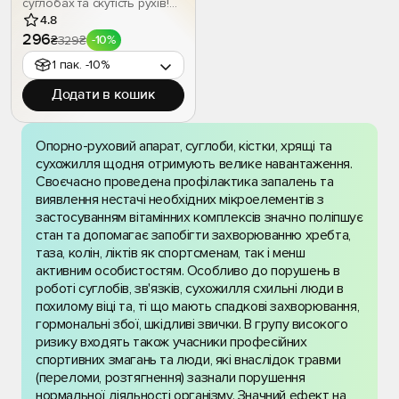
суглобах та скутість рухів!
Комплекс із хондроїтином і
4.8
колагеном відновлює
296
329
₴
-10%
₴
хрящову тканину, змащує
1 пак. -10%
суглоби та повертає
легкість кожному кроку.
Додати в кошик
Допомагає при болях у
колінах, спині, ліктях, усуває
хруст і дискомфорт.
Опорно-руховий апарат, суглоби, кістки, хрящі та
сухожилля щодня отримують велике навантаження.
Своєчасно проведена профілактика запалень та
виявлення нестачі необхідних мікроелементів з
застосуванням вітамінних комплексів значно поліпшує
стан та допомагає запобігти захворюванню хребта,
таза, колін, ліктів як спортсменам, так і менш
активним особистостям. Особливо до порушень в
роботі суглобів, зв'язків, сухожилля схильні люди в
похилому віці та, ті що мають спадкові захворювання,
гормональні збої, шкідливі звички. В групу високого
ризику входять також учасники професійних
спортивних змагань та люди, які внаслідок травми
(переломи, розтягнення) зазнали порушення
нормальної діяльності організму. Значний ефект на