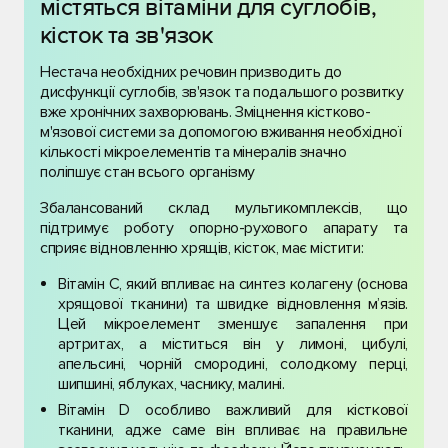
містяться вітаміни для суглобів,
кісток та зв'язок
Нестача необхідних речовин призводить до
дисфункції суглобів, зв'язок та подальшого розвитку
вже хронічних захворювань. Зміцнення кістково-
м'язової системи за допомогою вживання необхідної
кількості мікроелементів та мінералів значно
поліпшує стан всього організму
Збалансований склад мультикомплексів, що
підтримує роботу опорно-рухового апарату та
сприяє відновленню хрящів, кісток, має містити:
Вітамін С, який впливає на синтез колагену (основа
хрящової тканини) та швидке відновлення м’язів.
Цей мікроелемент зменшує запалення при
артритах, а міститься він у лимоні, цибулі,
апельсині, чорній смородині, солодкому перці,
шипшині, яблуках, часнику, малині.
Вітамін D особливо важливий для кісткової
тканини, адже саме він впливає на правильне